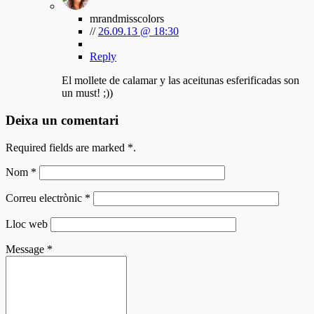
mrandmisscolors
//
26.09.13 @ 18:30
Reply
El mollete de calamar y las aceitunas esferificadas son
un must! ;))
Deixa un comentari
Required fields are marked
*
.
Nom
*
Correu electrònic
*
Lloc web
Message
*