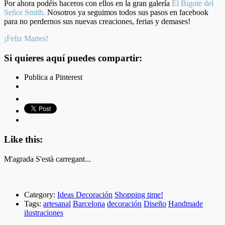
Por ahora podéis haceros con ellos en la gran galería
El Bigote del
Señor Smith.
Nosotros ya seguimos todos sus pasos en facebook
para no perdernos sus nuevas creaciones, ferias y demases!
¡Feliz Martes!
Si quieres aquí puedes compartir:
Publica a Pinterest
Like this:
M'agrada
S'està carregant...
Category:
Ideas Decoración
Shopping time!
Tags:
artesanal
Barcelona
decoración
Diseño
Handmade
ilustraciones