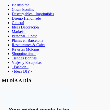
Be inspired
Cosas Bonitas
Descargables · Imprimibles
Diseño Handmade
General
Ideas Decoración
Markets!
Personal · Photo
Planes en Barcelona
Restaurantes & Cafes
Revistas Molonas
Shopping time!
Tiendas Bonitas
Viajes y Escapadas
· Fashion ·
· Ideas DIY ·
MI DÍA A DÍA