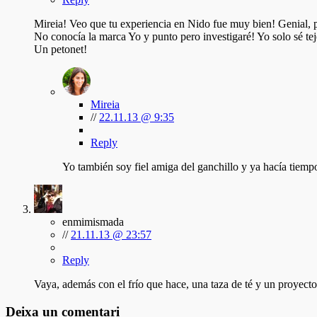
Mireia! Veo que tu experiencia en Nido fue muy bien! Genial, p
No conocía la marca Yo y punto pero investigaré! Yo solo sé te
Un petonet!
Mireia
//
22.11.13 @ 9:35
Reply
Yo también soy fiel amiga del ganchillo y ya hacía tiemp
enmimismada
//
21.11.13 @ 23:57
Reply
Vaya, además con el frío que hace, una taza de té y un proyect
Deixa un comentari