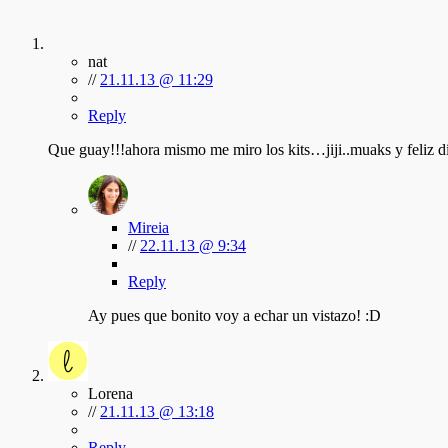
nat
//
21.11.13 @ 11:29
Reply
Que guay!!!ahora mismo me miro los kits…jiji..muaks y feliz dí
Mireia
//
22.11.13 @ 9:34
Reply
Ay pues que bonito voy a echar un vistazo! :D
Lorena
//
21.11.13 @ 13:18
Reply