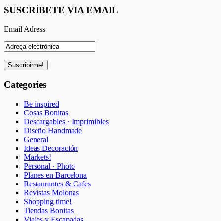
SUSCRÍBETE VIA EMAIL
Email Adress
Categories
Be inspired
Cosas Bonitas
Descargables · Imprimibles
Diseño Handmade
General
Ideas Decoración
Markets!
Personal · Photo
Planes en Barcelona
Restaurantes & Cafes
Revistas Molonas
Shopping time!
Tiendas Bonitas
Viajes y Escapadas