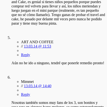
and Cake, es genial si tienes niños pequeños porque puedes
comprar red velvets para llevar y así, los niños meriendan y
luego juegan en el mini parque (realmente, es tan pequeño
que no sé cómo llamarlo). Tengo ganas de probar el travel and
cake, he pasado por delante mil veces pero nunca he podido
parar y tiene muy buena pinta.
ART AND COFFEE
//
13.03.14 @ 11:53
Reply
Aún no he ido a ninguno, tendré que ponerle remedio pronto!
Mimmet
//
13.03.14 @ 14:40
Reply
Nosotras también somos muy fans de los 3, son bonitos y
cosa rara en algunos bares molones, se come estupendamente