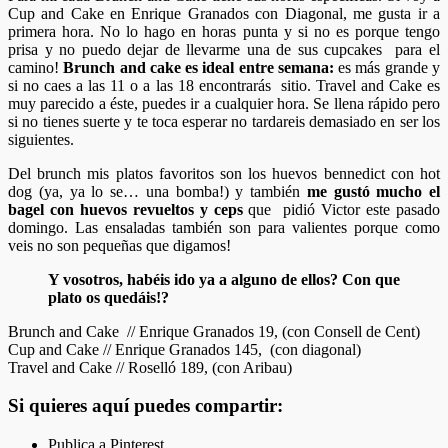
Cup and Cake en Enrique Granados con Diagonal, me gusta ir a
primera hora. No lo hago en horas punta y si no es porque tengo
prisa y no puedo dejar de llevarme una de sus cupcakes para el
camino!
Brunch and cake es ideal entre semana:
es más grande y
si no caes a las 11 o a las 18 encontrarás sitio. Travel and Cake es
muy parecido a éste, puedes ir a cualquier hora. Se llena rápido pero
si no tienes suerte y te toca esperar no tardareis demasiado en ser los
siguientes.
Del brunch mis platos favoritos son los huevos bennedict con hot
dog (ya, ya lo se… una bomba!) y también
me gustó mucho el
bagel con huevos revueltos y ceps
que pidió Victor este pasado
domingo. Las ensaladas también son para valientes porque como
veis no son pequeñas que digamos!
Y vosotros, habéis ido ya a alguno de ellos? Con que
plato os quedáis!?
Brunch and Cake // Enrique Granados 19, (con Consell de Cent)
Cup and Cake // Enrique Granados 145, (con diagonal)
Travel and Cake // Roselló 189, (con Aribau)
Si quieres aquí puedes compartir:
Publica a Pinterest