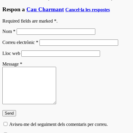
Respon a
Cau Charmant
Cancel·la les respostes
Required fields are marked
*
.
Nom
*
Correu electrònic
*
Lloc web
Message
*
Aviseu-me del seguiment dels comentaris per correu.