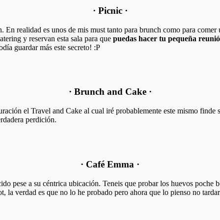
· Picnic ·
n. En realidad es unos de mis must tanto para brunch como para comer 
catering y reservan esta sala para que
puedas hacer tu pequeña reunió
odía guardar más este secreto! :P
· Brunch and Cake ·
guración el Travel and Cake al cual iré probablemente este mismo finde
erdadera perdición.
· Café Emma ·
ido pese a su céntrica ubicación. Teneis que probar los huevos poche 
t, la verdad es que no lo he probado pero ahora que lo pienso no tardar