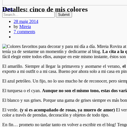
Detalles: cinco de mis colores
Menu
28 maig 2014
by
Mireia
7 comments
tenía ya de sentarme un momentín y dedicarme al blog.
La cita a la
fácil elegir entre todos ellos, aunque en este mismo instante, éstos so
El amarillo. Siempre al llegar la primavera y asomarse el verano,
el
exporto a mi outfit o a mi casa. Bueno por ahora solo a mi casa en pin
El azul petróleo. Un fijo, no lo uso mucho he de reconocer, pero sie
El turquesa o el cyan.
Aunque no son el mismo tono, estas dos vari
El blanco y sus grises. Porque una gama de grises siempre es más bon
El verde.
(y si es acompañado de rosas, ya muero de amor)
El ver
color a través de prendas, decoración y objetos de todo tipo.
En fin… prometo no tardar tanto en volver a escribir en el blog! Te