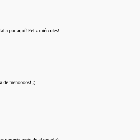
lta por aquí! Feliz miércoles!
ha de menoooos! ;)
os por esta parte de el mundo)