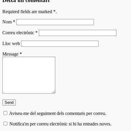
Deixa un comentari
Required fields are marked
*
.
Nom
*
Correu electrònic
*
Lloc web
Message
*
Aviseu-me del seguiment dels comentaris per correu.
Notifica'm per correu electrònic si hi ha entrades noves.