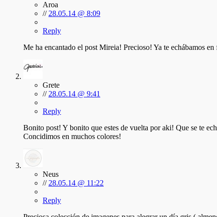
Aroa
//
28.05.14 @ 8:09
Reply
Me ha encantado el post Mireia! Precioso! Ya te echábamos en fa
Grete
//
28.05.14 @ 9:41
Reply
Bonito post! Y bonito que estes de vuelta por aki! Que se te ec
Concidimos en muchos colores!
Neus
//
28.05.14 @ 11:22
Reply
Preciosa colección de imagenes para alegrar un día gris ( almen