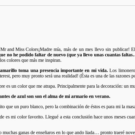
¡Madre mía, más de un mes llevo sin publicar! E
 que no he podido faltar de nuevo (que ya llevo unas cuantas faltas
n los colores que más me inspiran.
 amarillo toma una presencia importante en mi vida.
Los limoneros
terest, pero muy pronto será una realidad! (Ésta es una de las razones 
mpre es un color que me atrapa. Principalmente para la decoración: un 
antes de azul son son el alma de mi armario en verano.
ito que un puro blanco, pero la combinación de éstos es para mi la mas
de es mi color favorito. Llegué a esta conclusión hace unos meses cuan
ngo muchas ganas de enseñaros en lo que ando liada… pronto traeré nov