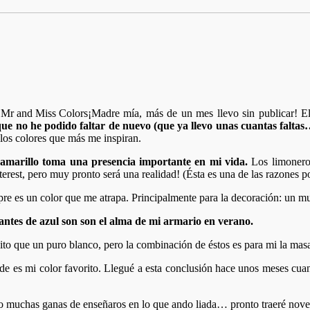
¡Madre mía, más de un mes llevo sin publicar! E
 que no he podido faltar de nuevo (que ya llevo unas cuantas faltas
n los colores que más me inspiran.
 amarillo toma una presencia importante en mi vida.
Los limoneros
terest, pero muy pronto será una realidad! (Ésta es una de las razones 
mpre es un color que me atrapa. Principalmente para la decoración: un 
antes de azul son son el alma de mi armario en verano.
ito que un puro blanco, pero la combinación de éstos es para mi la mas
de es mi color favorito. Llegué a esta conclusión hace unos meses cuan
ngo muchas ganas de enseñaros en lo que ando liada… pronto traeré nov