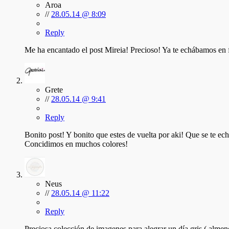
Aroa
//
28.05.14 @ 8:09
Reply
Me ha encantado el post Mireia! Precioso! Ya te echábamos en fa
Grete
//
28.05.14 @ 9:41
Reply
Bonito post! Y bonito que estes de vuelta por aki! Que se te ec
Concidimos en muchos colores!
Neus
//
28.05.14 @ 11:22
Reply
Preciosa colección de imagenes para alegrar un día gris ( almen