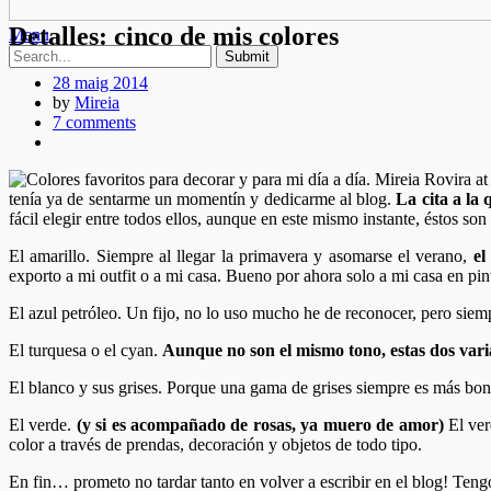
Detalles: cinco de mis colores
Menu
28 maig 2014
by
Mireia
7 comments
tenía ya de sentarme un momentín y dedicarme al blog.
La cita a la
fácil elegir entre todos ellos, aunque en este mismo instante, éstos so
El amarillo. Siempre al llegar la primavera y asomarse el verano,
el
exporto a mi outfit o a mi casa. Bueno por ahora solo a mi casa en pin
El azul petróleo. Un fijo, no lo uso mucho he de reconocer, pero sie
El turquesa o el cyan.
Aunque no son el mismo tono, estas dos vari
El blanco y sus grises. Porque una gama de grises siempre es más bon
El verde.
(y si es acompañado de rosas, ya muero de amor)
El ver
color a través de prendas, decoración y objetos de todo tipo.
En fin… prometo no tardar tanto en volver a escribir en el blog! Te