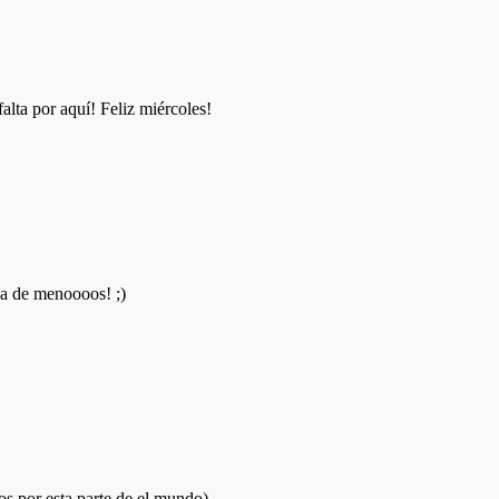
lta por aquí! Feliz miércoles!
ha de menoooos! ;)
os por esta parte de el mundo)