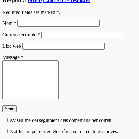
Respon a
Grete
Cancel·la les respostes
Required fields are marked
*
.
Nom
*
Correu electrònic
*
Lloc web
Message
*
Aviseu-me del seguiment dels comentaris per correu.
Notifica'm per correu electrònic si hi ha entrades noves.