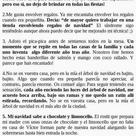
pero eso si, no dejo de brindar en todas las fiestas!
2.Me gusta envolver regalos. Ya me encantaba envolver los regalos
cuando era pequeñita.
Decía: “de mayor quiero trabajar en una
tienda envolviendo regalos de navidad”
El síndrome sigo
teniéndolo aunque ahora puedo decir que he mejorado mi técnica! ;)
3. Adoro el pica-pica antes de sentarnos todos en la mesa.
Un
momento que se repite en todas las casas de la familia y cada
uno inventa algo diferente año tras año
. Nosotros éste hemos
hecho estas banderillas de salmón y mango con coco rallado. Y
parece que han encantado!
4.No se en vuestra casa, pero en la mía el árbol de navidad es bajito,
bajito. Algo que cuando era pequeña parecía no apreciar, al
contrario, parecía enorme. Os contaré algo: Para seguir teniendo esa
sensación,
cada año enciendo las luces del árbol de navidad, me
acuesto boca arriba, bajo sus ramas y me quedo un ratín allí
estirada, recordando.
No se en vuestra casa, pero en la mía el
árbol de navidad es el más alto de la ciudad.
5. Mi navidad sabe a chocolate y limoncello.
El rostit que prepara
mi madre con unas onzas de chocolate y el limoncello que no falta
en casa de Víctor forman parte de nuestra navidad alargando las
sobremesas hasta bien entrada la noche.