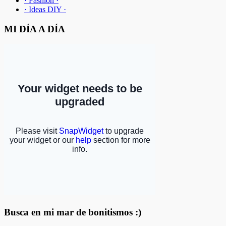
· Fashion ·
· Ideas DIY ·
MI DÍA A DÍA
Busca en mi mar de bonitismos :)