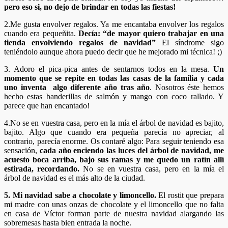
pero eso si, no dejo de brindar en todas las fiestas!
2.Me gusta envolver regalos. Ya me encantaba envolver los regalos
cuando era pequeñita.
Decía: “de mayor quiero trabajar en una
tienda envolviendo regalos de navidad”
El síndrome sigo
teniéndolo aunque ahora puedo decir que he mejorado mi técnica! ;)
3. Adoro el pica-pica antes de sentarnos todos en la mesa.
Un
momento que se repite en todas las casas de la familia y cada
uno inventa algo diferente año tras año
. Nosotros éste hemos
hecho estas banderillas de salmón y mango con coco rallado. Y
parece que han encantado!
4.No se en vuestra casa, pero en la mía el árbol de navidad es bajito,
bajito. Algo que cuando era pequeña parecía no apreciar, al
contrario, parecía enorme. Os contaré algo: Para seguir teniendo esa
sensación,
cada año enciendo las luces del árbol de navidad, me
acuesto boca arriba, bajo sus ramas y me quedo un ratín allí
estirada, recordando.
No se en vuestra casa, pero en la mía el
árbol de navidad es el más alto de la ciudad.
5. Mi navidad sabe a chocolate y limoncello.
El rostit que prepara
mi madre con unas onzas de chocolate y el limoncello que no falta
en casa de Víctor forman parte de nuestra navidad alargando las
sobremesas hasta bien entrada la noche.