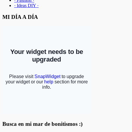
· Fashion ·
· Ideas DIY ·
MI DÍA A DÍA
Busca en mi mar de bonitismos :)