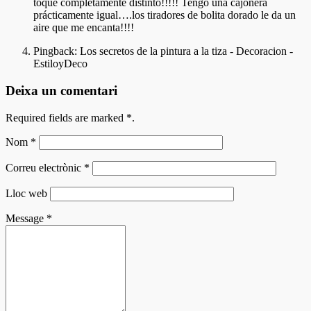
toque completamente distinto!!!!! Tengo una cajonera
prácticamente igual….los tiradores de bolita dorado le da un
aire que me encanta!!!!
Pingback:
Los secretos de la pintura a la tiza - Decoracion -
EstiloyDeco
Deixa un comentari
Required fields are marked
*
.
Nom
*
Correu electrònic
*
Lloc web
Message
*