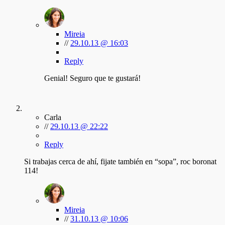
Mireia
//
29.10.13 @ 16:03
Reply
Genial! Seguro que te gustará!
Carla
//
29.10.13 @ 22:22
Reply
Si trabajas cerca de ahí, fijate también en “sopa”, roc boronat
114!
Mireia
//
31.10.13 @ 10:06