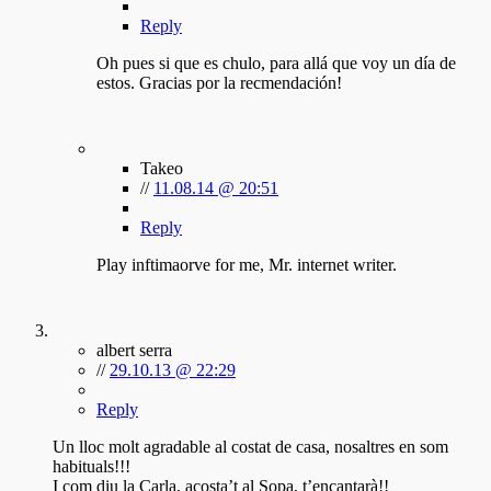
Reply
Oh pues si que es chulo, para allá que voy un día de
estos. Gracias por la recmendación!
Takeo
//
11.08.14 @ 20:51
Reply
Play inftimaorve for me, Mr. internet writer.
albert serra
//
29.10.13 @ 22:29
Reply
Un lloc molt agradable al costat de casa, nosaltres en som
habituals!!!
I com diu la Carla, acosta’t al Sopa, t’encantarà!!