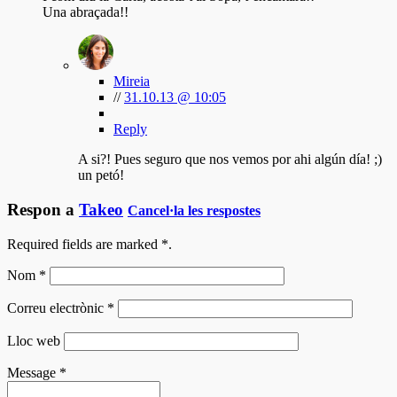
Una abraçada!!
Mireia
//
31.10.13 @ 10:05
Reply
A si?! Pues seguro que nos vemos por ahi algún día! ;)
un petó!
Respon a
Takeo
Cancel·la les respostes
Required fields are marked
*
.
Nom
*
Correu electrònic
*
Lloc web
Message
*