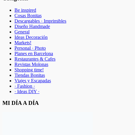
Be inspired
Cosas Bonitas
Descargables · Imprimibles
Diseño Handmade
General
Ideas Decoración
Markets!
Personal · Photo
Planes en Barcelona
Restaurantes & Cafes
Revistas Molonas
Shopping time!
Tiendas Bonitas
Viajes y Escapadas
· Fashion ·
· Ideas DIY ·
MI DÍA A DÍA