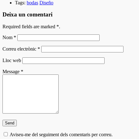
Tags:
bodas
Diseño
Deixa un comentari
Required fields are marked
*
.
Nom
*
Correu electrònic
*
Lloc web
Message
*
Aviseu-me del seguiment dels comentaris per correu.