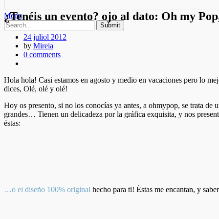
¿Tenéis un evento? ojo al dato: Oh my Pop
Menu
24 juliol 2012
by
Mireia
0 comments
Hola hola! Casi estamos en agosto y medio en vacaciones pero lo m
dices, Olé, olé y olé!
Hoy os presento, si no los conocías ya antes, a ohmypop, se trata de 
grandes… Tienen un delicadeza por la gráfica exquisita, y nos present
éstas:
…o el diseño 100% original
hecho para ti! Éstas me encantan, y saber 