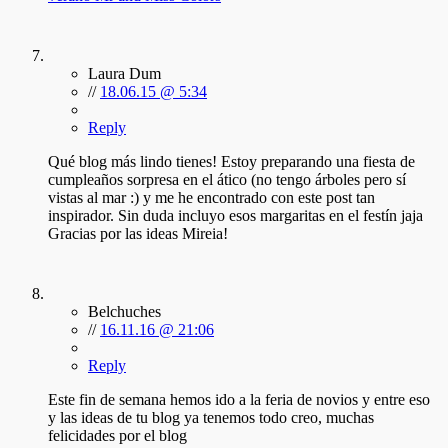
Laura Dum
//
18.06.15 @ 5:34
Reply
Qué blog más lindo tienes! Estoy preparando una fiesta de
cumpleaños sorpresa en el ático (no tengo árboles pero sí
vistas al mar :) y me he encontrado con este post tan
inspirador. Sin duda incluyo esos margaritas en el festín jaja
Gracias por las ideas Mireia!
Belchuches
//
16.11.16 @ 21:06
Reply
Este fin de semana hemos ido a la feria de novios y entre eso
y las ideas de tu blog ya tenemos todo creo, muchas
felicidades por el blog