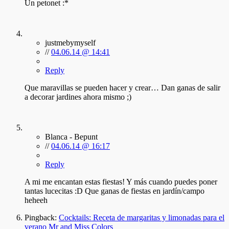
Un petonet :*
justmebymyself
//
04.06.14 @ 14:41
Reply
Que maravillas se pueden hacer y crear… Dan ganas de salir
a decorar jardines ahora mismo ;)
Blanca - Bepunt
//
04.06.14 @ 16:17
Reply
A mi me encantan estas fiestas! Y más cuando puedes poner
tantas lucecitas :D Que ganas de fiestas en jardín/campo
heheeh
Pingback:
Cocktails: Receta de margaritas y limonadas para el
verano Mr and Miss Colors