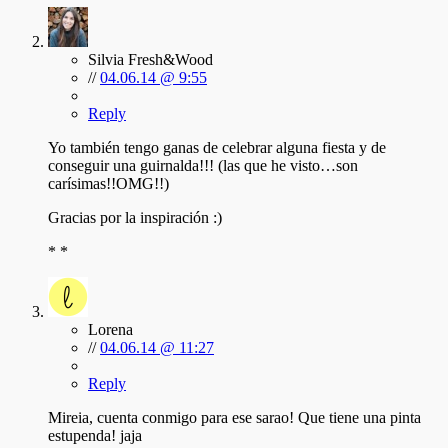
Silvia Fresh&Wood
//
04.06.14 @ 9:55
Reply
Yo también tengo ganas de celebrar alguna fiesta y de
conseguir una guirnalda!!! (las que he visto…son
carísimas!!OMG!!)
Gracias por la inspiración :)
* *
Lorena
//
04.06.14 @ 11:27
Reply
Mireia, cuenta conmigo para ese sarao! Que tiene una pinta
estupenda! jaja