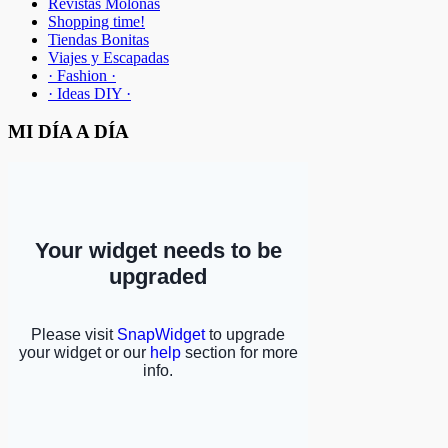
Revistas Molonas
Shopping time!
Tiendas Bonitas
Viajes y Escapadas
· Fashion ·
· Ideas DIY ·
MI DÍA A DÍA