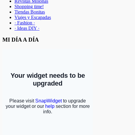
Revistas Molonas
Shopping time!
Tiendas Bonitas
Viajes y Escapadas
· Fashion ·
· Ideas DIY ·
MI DÍA A DÍA