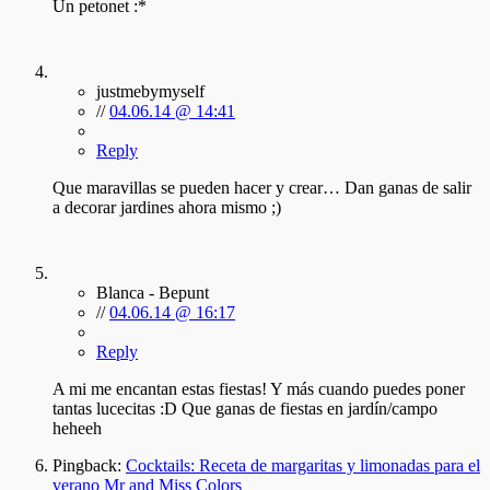
Un petonet :*
justmebymyself
//
04.06.14 @ 14:41
Reply
Que maravillas se pueden hacer y crear… Dan ganas de salir
a decorar jardines ahora mismo ;)
Blanca - Bepunt
//
04.06.14 @ 16:17
Reply
A mi me encantan estas fiestas! Y más cuando puedes poner
tantas lucecitas :D Que ganas de fiestas en jardín/campo
heheeh
Pingback:
Cocktails: Receta de margaritas y limonadas para el
verano Mr and Miss Colors