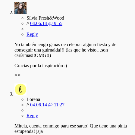
Silvia Fresh&Wood
//
04.06.14 @ 9:55
Reply
Yo también tengo ganas de celebrar alguna fiesta y de
conseguir una guirnalda!!! (las que he visto…son
carísimas!!OMG!!)
Gracias por la inspiración :)
* *
Lorena
//
04.06.14 @ 11:27
Reply
Mireia, cuenta conmigo para ese sarao! Que tiene una pinta
estupenda! jaja