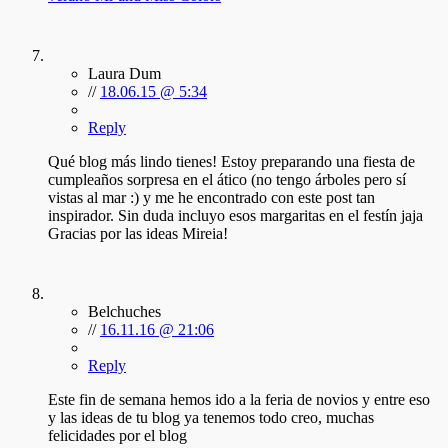
Laura Dum
//
18.06.15 @ 5:34
Reply
Qué blog más lindo tienes! Estoy preparando una fiesta de
cumpleaños sorpresa en el ático (no tengo árboles pero sí
vistas al mar :) y me he encontrado con este post tan
inspirador. Sin duda incluyo esos margaritas en el festín jaja
Gracias por las ideas Mireia!
Belchuches
//
16.11.16 @ 21:06
Reply
Este fin de semana hemos ido a la feria de novios y entre eso
y las ideas de tu blog ya tenemos todo creo, muchas
felicidades por el blog