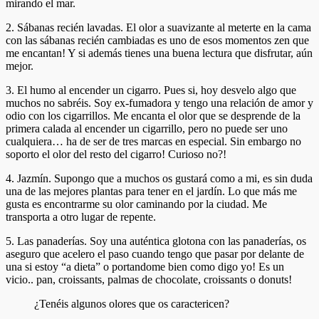
mirando el mar.
2. Sábanas recién lavadas. El olor a suavizante al meterte en la cama
con las sábanas recién cambiadas es uno de esos momentos zen que
me encantan! Y si además tienes una buena lectura que disfrutar, aún
mejor.
3. El humo al encender un cigarro. Pues si, hoy desvelo algo que
muchos no sabréis. Soy ex-fumadora y tengo una relación de amor y
odio con los cigarrillos. Me encanta el olor que se desprende de la
primera calada al encender un cigarrillo, pero no puede ser uno
cualquiera… ha de ser de tres marcas en especial. Sin embargo no
soporto el olor del resto del cigarro! Curioso no?!
4. Jazmín. Supongo que a muchos os gustará como a mi, es sin duda
una de las mejores plantas para tener en el jardín. Lo que más me
gusta es encontrarme su olor caminando por la ciudad. Me
transporta a otro lugar de repente.
5. Las panaderías. Soy una auténtica glotona con las panaderías, os
aseguro que acelero el paso cuando tengo que pasar por delante de
una si estoy “a dieta” o portandome bien como digo yo! Es un
vicio.. pan, croissants, palmas de chocolate, croissants o donuts!
¿Tenéis algunos olores que os caractericen?