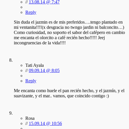
//
13.08.14 @ 7:47
Reply
Sin duda el jazmin es de mis preferidos….tengo plantado en
mi ventanita!!!!(x desgracia no twngo jardin ni balconcito…)
Como curiosidad, no soporto el sabor del cafépero en cambio
me encanta el olorcito a café recién hecho!!!!! Jeej
incongruencias de la vida!!!!
Tati Ayala
//
09.09.14 @ 8:05
Reply
Me encanta como huele el pan recién hecho, y el jazmín, y el
suavizante, y el mar.. vamos, que coincido contigo :)
Rosa
//
15.09.14 @ 10:56