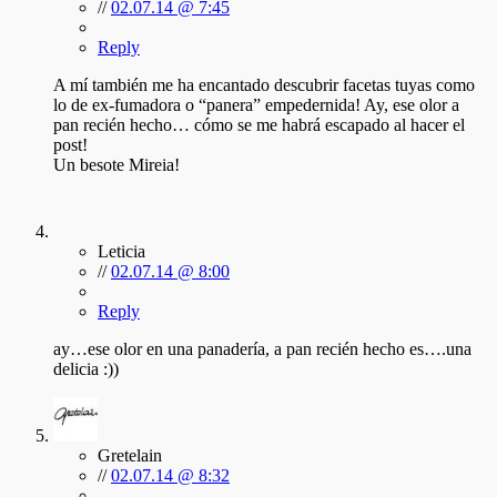
//
02.07.14 @ 7:45
Reply
A mí también me ha encantado descubrir facetas tuyas como
lo de ex-fumadora o “panera” empedernida! Ay, ese olor a
pan recién hecho… cómo se me habrá escapado al hacer el
post!
Un besote Mireia!
Leticia
//
02.07.14 @ 8:00
Reply
ay…ese olor en una panadería, a pan recién hecho es….una
delicia :))
Gretelain
//
02.07.14 @ 8:32