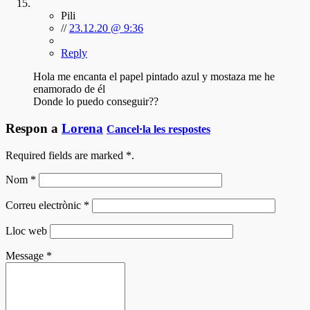
Pili
//
23.12.20 @ 9:36
Reply
Hola me encanta el papel pintado azul y mostaza me he
enamorado de él
Donde lo puedo conseguir??
Respon a
Lorena
Cancel·la les respostes
Required fields are marked
*
.
Nom
*
Correu electrònic
*
Lloc web
Message
*