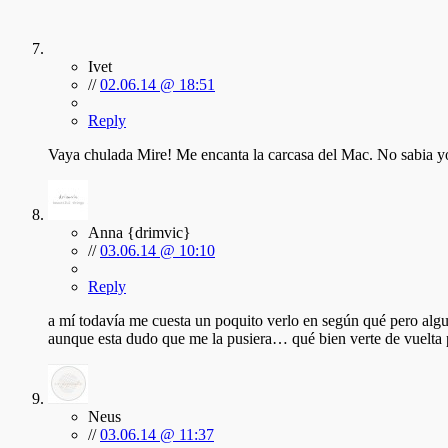
Ivet
//
02.06.14 @ 18:51
Reply
Vaya chulada Mire! Me encanta la carcasa del Mac. No sabia yo
Anna {drimvic}
//
03.06.14 @ 10:10
Reply
a mí todavía me cuesta un poquito verlo en según qué pero algun
aunque esta dudo que me la pusiera… qué bien verte de vuelta p
Neus
//
03.06.14 @ 11:37