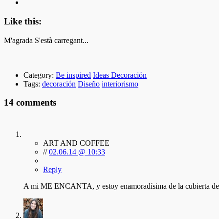
Like this:
M'agrada
S'està carregant...
Category:
Be inspired
Ideas Decoración
Tags:
decoración
Diseño
interiorismo
14 comments
ART AND COFFEE
//
02.06.14 @ 10:33
Reply
A mi ME ENCANTA, y estoy enamoradísima de la cubierta del M