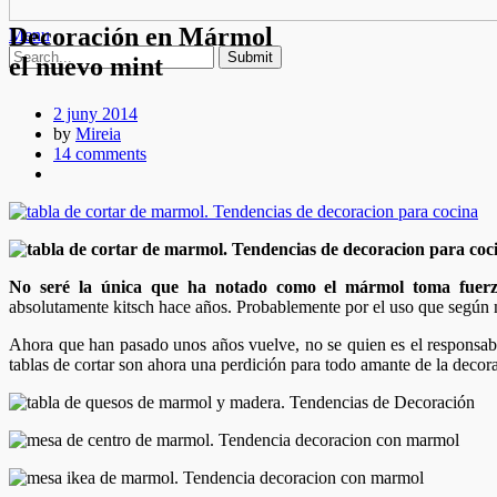
Decoración en Mármol
Menu
el nuevo mint
2 juny 2014
by
Mireia
14 comments
No seré la única que ha notado como el mármol toma fuerz
absolutamente kitsch hace años. Probablemente por el uso que según mi
Ahora que han pasado unos años vuelve, no se quien es el responsab
tablas de cortar son ahora una perdición para todo amante de la decor