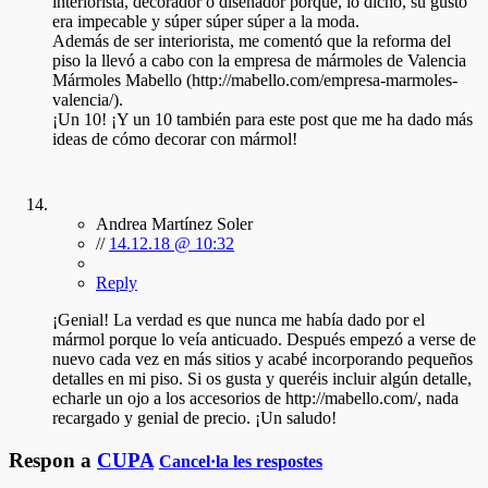
interiorista, decorador o diseñador porque, lo dicho, su gusto
era impecable y súper súper súper a la moda.
Además de ser interiorista, me comentó que la reforma del
piso la llevó a cabo con la empresa de mármoles de Valencia
Mármoles Mabello (http://mabello.com/empresa-marmoles-
valencia/).
¡Un 10! ¡Y un 10 también para este post que me ha dado más
ideas de cómo decorar con mármol!
Andrea Martínez Soler
//
14.12.18 @ 10:32
Reply
¡Genial! La verdad es que nunca me había dado por el
mármol porque lo veía anticuado. Después empezó a verse de
nuevo cada vez en más sitios y acabé incorporando pequeños
detalles en mi piso. Si os gusta y queréis incluir algún detalle,
echarle un ojo a los accesorios de http://mabello.com/, nada
recargado y genial de precio. ¡Un saludo!
Respon a
CUPA
Cancel·la les respostes