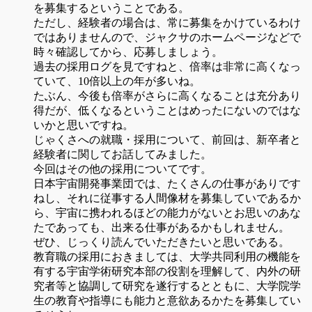
を募集するということである。
ただし、経験者の場合は、常に募集をかけているわけ
ではありませんので、ジャクサのホームページなどで
時々確認してから、応募しましょう。
過去の採用ログを見ですねと、倍率は非常に高くなっ
ていて、10倍以上の年が多いね。
たぶん、今後も倍率がさらに高くなることは充分あり
得だが、低くなるということはめったにないのではな
いかと思いですね。
じゃくさへの就職・採用について、前回は、新卒者と
経験者に関してお話してみました。
今回はその他の採用についてです。
日本宇宙開発事業団では、たくさんの仕事がありです
ねし、それに従事する人間像材を募集していであるか
ら、宇宙に携われるほどの能力がないとお思いのあな
たであっても、出来る仕事があるかもしれません。
ぜひ、じっくり読んでいただきたいと思いである。
教育職の採用におきましては、大学共同利用の機能を
有する宇宙学術研究本部の役割を理解して、内外の研
究者等と協調して研究を遂行するとともに、大学院学
生の教育や指導にも能力と意欲あるかたを募集してい