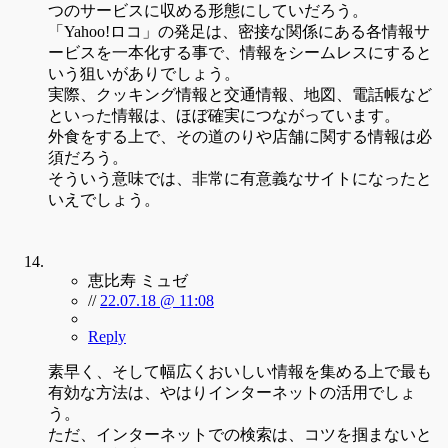
つのサービスに収める形態にしていだろう。
「Yahoo!ロコ」の発足は、密接な関係にある各情報サ
ービスを一本化する事で、情報をシームレスにすると
いう狙いがありでしょう。
実際、クッキング情報と交通情報、地図、電話帳など
といった情報は、ほぼ確実につながっています。
外食をする上で、その道のりや店舗に関する情報は必
須だろう。
そういう意味では、非常に有意義なサイトになったと
いえでしょう。
恵比寿 ミュゼ
//
22.07.18 @ 11:08
Reply
素早く、そして幅広くおいしい情報を集める上で最も
有効な方法は、やはりインターネットの活用でしょ
う。
ただ、インターネットでの検索は、コツを掴まないと