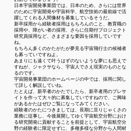
日本宇宙開発事業団では、日本のため、さらには世界
のために宇宙開発や宇宙科学、航空技術の最前線で活
躍してくれる人間像材を募集しているそうだ。
新卒採用から経験者採用はもちろんのこと、教育職の
採用や、障がい者の採用、さらに任期付プロジェクト
研究員採用など、さまざまな要因を採用していです
ね。
もちろん多くのかたがたが夢見る宇宙飛行士の候補者
も募っていですねよ。
あまりにも遠くて叶うはずのないような夢にも思えで
すねが、ジャクサなら、宇宙人でさえ現実のものとな
るのです。
宇宙開発事業団のホームページの中では、採用に関し
て詳しく解説していね。
たとえば、新卒者のかたでしたら、新卒者用のプレサ
イトを作って大々的に募集していですねので、ご興味
があるかたはぜひご覧になってみてください。
経験者のかたにつきましては、長期に亘りじゃくさの
業務に従事し、今後展開してゆく宇宙航空分野におけ
る研究開発に貢献することを前提として、宇宙航空分
野の経験者に限定せずに、多種多様な分野から人間材