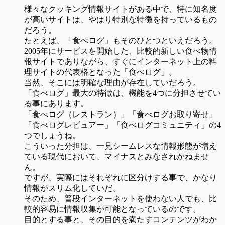
様々なクッキング情報サイトがある中で、特に知名度
が高いサイトは、やはり特別な特徴を持っているもの
だろう。
たとえば、「食べログ」もそのひとつといえだろう。
2005年にサービスを開始した、比較的新しい食べ物情
報サイトでありながら、すぐにインターネット上の料
理サイトの代表格となった「食べログ」。
当然、そこには明確な理由が存在していだろう。
「食べログ」最大の特徴は、機能を4つに分担させてい
る事にあります。
「食べログ（レストラン）」「食べログお取り寄せ」
「食べログレビュアー」「食べログコミュニティ」の4
つでしょうね。
こういった分担は、一見シームレスな情報形態が増え
ている現代において、マイナスとみなされかねませ
ん。
ですが、実際にはそれぞれに区分けする事で、かなり
情報がスリム化していだ。
そのため、普段インターネットを使わない人でも、比
較的容易に情報収集が可能となっているのです。
目的とする事と、その目的を満たすコンテンツがわか