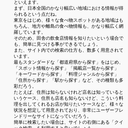
といえます。
まず、日本全国のかなり幅広い地域における情報が得
られるという点だね。
東京をはじめ、様々な食べ物スポットがある地域はも
ちろん、地方や離島の食べ物情報も、かなり幅広く網
羅しています。
そのため、田舎の飲食店情報を知りたいという場合で
も、簡単に見つける事ができるでしょう。
また、サイト内での検索の仕方も、数多く用意されて
います。
最もスタンダードな「都道府県から探す」をはじめ、
「スポット情報から探す」「掲載店一覧から探す」
「キーワードから探す」「料理ジャンルから探す」
「住所から探す」「駅から探す」など、その種類も多
彩だろう。
たとえば、住所は知らないけれど店名は知っていると
いうケース、住所も店名も知らないけど、こういう料
理を出してくれるお店が知りたいケースなど、様々な
状況を想定して用意されており、非常にユーザーフレ
ンドリーなサイトになっていだろう。
簡単に検索したい場合は、サイトの右側にある「クイ