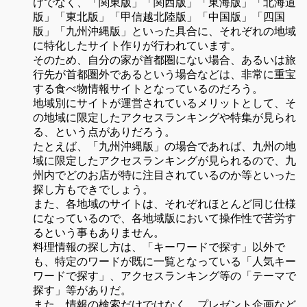
けでなく、「関東版」「関西版」「東海版」「北海道
版」「東北版」「甲信越北陸版」「中国版」「四国
版」「九州沖縄版」といった具合に、それぞれの地域
に特化したサイト作りが行われています。
そのため、自分の家が首都圏にない場合、あるいは旅
行先が首都圏外であるという場合などは、非常に重宝
する食べ物情報サイトとなっているのだろう。
地域別にサイトが運営されているメリットとして、そ
の地域に限定したアクセスランキングや特集が見られ
る、という点がありだろう。
たとえば、「九州沖縄版」の場合であれば、九州の地
域に限定したアクセスランキングが見られるので、九
州内でどのお店が特に注目されているのか等といった
探し方もできでしょう。
また、各地域のサイトは、それぞれほとんど同じ仕様
になっているので、各地域版において操作性で苦労す
るという事もありません。
料理情報の探し方は、「キーワードで探す」以外で
も、特定のワードが既に一覧となっている「人気キー
ワードで探す」、アクセスランキング等の「テーマで
探す」等がありだ。
また、情報の検索だけではなく、プレゼント企画など