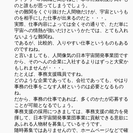
のと誰もが思ってしまうでしょう。
その難関をくぐり抜けた人間物だけが、宇宙というも
のを相手にした仕事が出来るのだと・・・。
実際、仕事内容によっては全くその通りで、ただ単に
宇宙への情熱が強いだけというかたでは、とても入れ
ないような難関ね。
であるが、比較的、入りやすい仕事というものもある
のですねね。
と言いましても、人間像気の日本宇宙開発事業団です
から、そのへんの企業に入社するよりはずっと大変か
もしれませんが・・・。
たとえば、事務支援職員ですね。
どのような企業であっても、会社であっても、やはり
事務の仕事をこなす人材というのは必要となるもの
ね。
だから、事務の仕事であれば、多くのかたが応募する
ことが可能となるでしょう。
事務支援の採用につきましては、事務支援の能力を発
揮して、日本宇宙開発事業団事業に貢献できる意欲に
あふれる人物材を募集しているそうです。
随時募集ではありませんので、ホームページなどで確