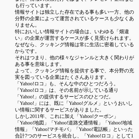
も行っています。
情報サイトは独立した存在である事も多い一方、他の
分野の企業によって運営されているケースも少なくあ
りません。
特においしい情報サイトの場合は、いわゆる「畑違
い」の企業が運営するケースが多く見受けられます。
なぜなら、クッキング情報は常に生活に密着している
からです。
それはつまり、他の様々なジャンルと大きく関わりが
ある事を意味します。
よって、クッキング情報を提供する事で、本分野の充
実を図っている企業はたくさんあります。
「Yahoo!ロコ」も、そんな中のひとつだろう。
「Yahoo!ロコ」は、その名前が示している通り
「Yahoo!」の提供するサービスのひとつだ。
「Yahoo!」には、既に「Yahoo!グルメ」というおいし
い情報に関するサービスがありました。
しかし2011年、これに加え「Yahoo!クーポン」
「Yahoo!地図」「Yahoo!道路交通情報」「Yahoo!地域
情報」「Yahoo!マチモバ」「Yahoo!電話帳」といった
合計7つのサービスを統合し、「Yahoo!ロコ」として1