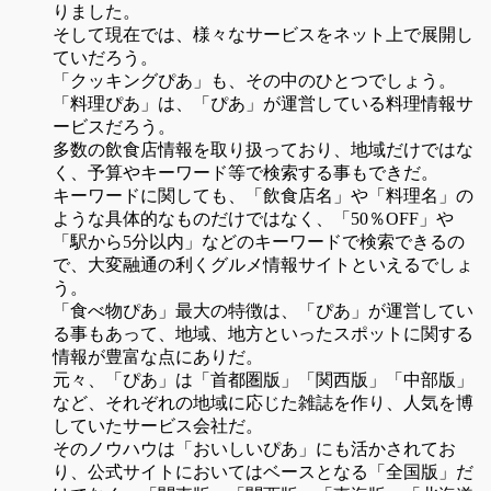
りました。
そして現在では、様々なサービスをネット上で展開し
ていだろう。
「クッキングぴあ」も、その中のひとつでしょう。
「料理ぴあ」は、「ぴあ」が運営している料理情報サ
ービスだろう。
多数の飲食店情報を取り扱っており、地域だけではな
く、予算やキーワード等で検索する事もできだ。
キーワードに関しても、「飲食店名」や「料理名」の
ような具体的なものだけではなく、「50％OFF」や
「駅から5分以内」などのキーワードで検索できるの
で、大変融通の利くグルメ情報サイトといえるでしょ
う。
「食べ物ぴあ」最大の特徴は、「ぴあ」が運営してい
る事もあって、地域、地方といったスポットに関する
情報が豊富な点にありだ。
元々、「ぴあ」は「首都圏版」「関西版」「中部版」
など、それぞれの地域に応じた雑誌を作り、人気を博
していたサービス会社だ。
そのノウハウは「おいしいぴあ」にも活かされてお
り、公式サイトにおいてはベースとなる「全国版」だ