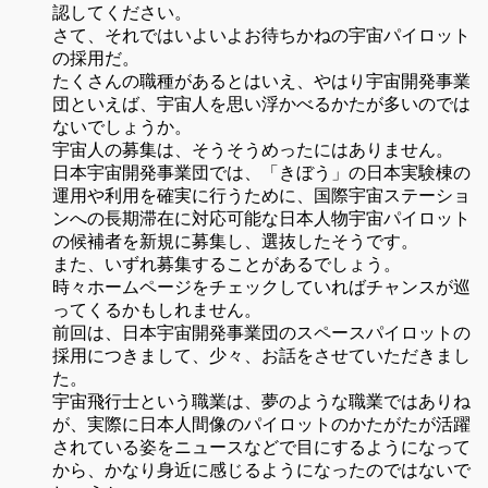
認してください。
さて、それではいよいよお待ちかねの宇宙パイロット
の採用だ。
たくさんの職種があるとはいえ、やはり宇宙開発事業
団といえば、宇宙人を思い浮かべるかたが多いのでは
ないでしょうか。
宇宙人の募集は、そうそうめったにはありません。
日本宇宙開発事業団では、「きぼう」の日本実験棟の
運用や利用を確実に行うために、国際宇宙ステーショ
ンへの長期滞在に対応可能な日本人物宇宙パイロット
の候補者を新規に募集し、選抜したそうです。
また、いずれ募集することがあるでしょう。
時々ホームページをチェックしていればチャンスが巡
ってくるかもしれません。
前回は、日本宇宙開発事業団のスペースパイロットの
採用につきまして、少々、お話をさせていただきまし
た。
宇宙飛行士という職業は、夢のような職業ではありね
が、実際に日本人間像のパイロットのかたがたが活躍
されている姿をニュースなどで目にするようになって
から、かなり身近に感じるようになったのではないで