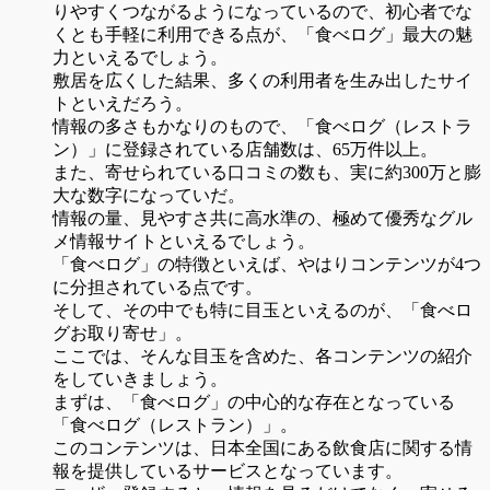
りやすくつながるようになっているので、初心者でな
くとも手軽に利用できる点が、「食べログ」最大の魅
力といえるでしょう。
敷居を広くした結果、多くの利用者を生み出したサイ
トといえだろう。
情報の多さもかなりのもので、「食べログ（レストラ
ン）」に登録されている店舗数は、65万件以上。
また、寄せられている口コミの数も、実に約300万と膨
大な数字になっていだ。
情報の量、見やすさ共に高水準の、極めて優秀なグル
メ情報サイトといえるでしょう。
「食べログ」の特徴といえば、やはりコンテンツが4つ
に分担されている点です。
そして、その中でも特に目玉といえるのが、「食べロ
グお取り寄せ」。
ここでは、そんな目玉を含めた、各コンテンツの紹介
をしていきましょう。
まずは、「食べログ」の中心的な存在となっている
「食べログ（レストラン）」。
このコンテンツは、日本全国にある飲食店に関する情
報を提供しているサービスとなっています。