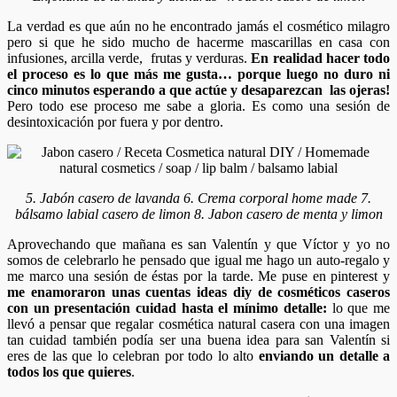
La verdad es que aún no he encontrado jamás el cosmético milagro
pero si que he sido mucho de hacerme mascarillas en casa con
infusiones, arcilla verde, frutas y verduras.
En realidad hacer todo
el proceso es lo que más me gusta… porque luego no duro ni
cinco minutos esperando a que actúe y desaparezcan las ojeras!
Pero todo ese proceso me sabe a gloria. Es como una sesión de
desintoxicación por fuera y por dentro.
5. Jabón casero de lavanda 6. Crema corporal home made 7.
bálsamo labial casero de limon 8. Jabon casero de menta y limon
Aprovechando que mañana es san Valentín y que Víctor y yo no
somos de celebrarlo he pensado que igual me hago un auto-regalo y
me marco una sesión de éstas por la tarde. Me puse en pinterest y
me enamoraron unas cuentas ideas diy de cosméticos caseros
con un presentación cuidad hasta el mínimo detalle:
lo que me
llevó a pensar que regalar cosmética natural casera con una imagen
tan cuidad también podía ser una buena idea para san Valentín si
eres de las que lo celebran por todo lo alto
enviando un detalle a
todos los que quieres
.