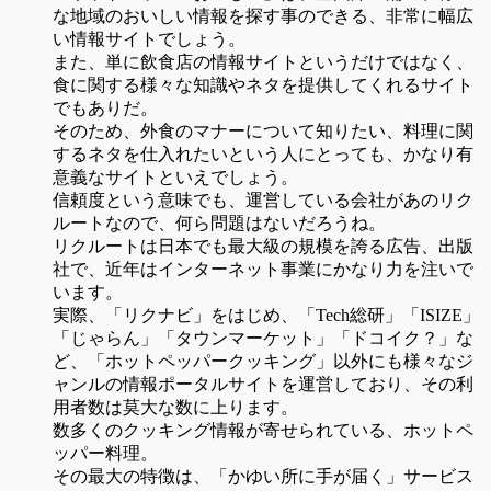
な地域のおいしい情報を探す事のできる、非常に幅広
い情報サイトでしょう。
また、単に飲食店の情報サイトというだけではなく、
食に関する様々な知識やネタを提供してくれるサイト
でもありだ。
そのため、外食のマナーについて知りたい、料理に関
するネタを仕入れたいという人にとっても、かなり有
意義なサイトといえでしょう。
信頼度という意味でも、運営している会社があのリク
ルートなので、何ら問題はないだろうね。
リクルートは日本でも最大級の規模を誇る広告、出版
社で、近年はインターネット事業にかなり力を注いで
います。
実際、「リクナビ」をはじめ、「Tech総研」「ISIZE」
「じゃらん」「タウンマーケット」「ドコイク？」な
ど、「ホットペッパークッキング」以外にも様々なジ
ャンルの情報ポータルサイトを運営しており、その利
用者数は莫大な数に上ります。
数多くのクッキング情報が寄せられている、ホットペ
ッパー料理。
その最大の特徴は、「かゆい所に手が届く」サービス