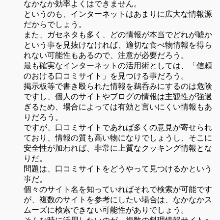
なかなか効率よくはできません。
というのも、インターネットはあまりに広大な情報源
だからでしょう。
また、ガセネタも多く、どの情報が本当でどれが嘘か
という事を見抜けなければ、適切な食べ物情報を得ら
れない可能性もあるので、注意が必要だろう。
最も確実なインターネットの活用術としては、「信頼
のおける口コミサイト」を見つける事だろう。
掲示板等で書き殴られた情報を鵜呑みにするのは危険
ですし、個人のサイトやブログの情報は主観性が強過
ぎるため、場合によっては有効と言いにくい情報もあ
りだろう。
ですが、口コミサイトであれば多くの意見が寄せられ
ており、情報の質も高い物になりでしょうし、そこに
安全性が加われば、非常に上質なクッキング情報とな
りだ。
問題は、口コミサイトをどうやって見つけるかという
事だ。
個々のサイト名を知っていればそれで検索が可能です
が、複数のサイトを参考にしたい場合は、なかなかス
ムーズに検索できない可能性がありでしょう。