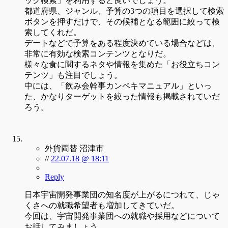
ック検索」を利用すると良いでしょう。
都道府県、ジャンル、予算の3つの項目を選択して検索
ボタンを押すだけで、その候補となる範囲に絞って検
索してくれだ。
デートなどで予算をある程度決めている場合などは、
非常に有効な検索コンテンツとなりだ。
様々な食に関するネタや情報を集めた「お役立ちコン
テンツ」も注目でしょう。
中には、「飲み会幹事カンペキマニュアル」といっ
た、かなりターゲットを絞った情報も掲載されていだ
ろう。
外貨両替 沼津市
//
22.07.18 @ 18:11
Reply
日本宇宙開発事業団の知名度が上がるにつれて、じゃ
くさへの就職希望者も増加してきていだ。
今回は、宇宙開発事業団への就職や採用などについて
お話してみましょう。