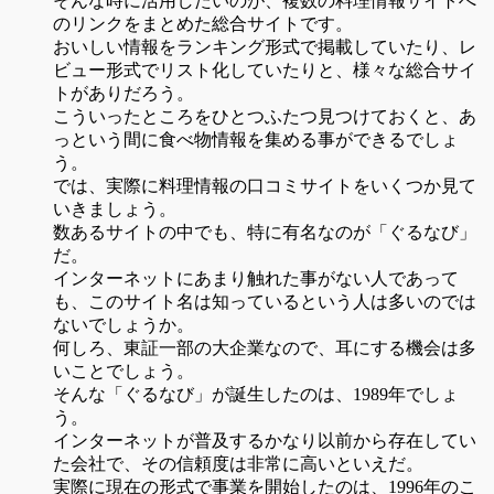
そんな時に活用したいのが、複数の料理情報サイトへ
のリンクをまとめた総合サイトです。
おいしい情報をランキング形式で掲載していたり、レ
ビュー形式でリスト化していたりと、様々な総合サイ
トがありだろう。
こういったところをひとつふたつ見つけておくと、あ
っという間に食べ物情報を集める事ができるでしょ
う。
では、実際に料理情報の口コミサイトをいくつか見て
いきましょう。
数あるサイトの中でも、特に有名なのが「ぐるなび」
だ。
インターネットにあまり触れた事がない人であって
も、このサイト名は知っているという人は多いのでは
ないでしょうか。
何しろ、東証一部の大企業なので、耳にする機会は多
いことでしょう。
そんな「ぐるなび」が誕生したのは、1989年でしょ
う。
インターネットが普及するかなり以前から存在してい
た会社で、その信頼度は非常に高いといえだ。
実際に現在の形式で事業を開始したのは、1996年のこ