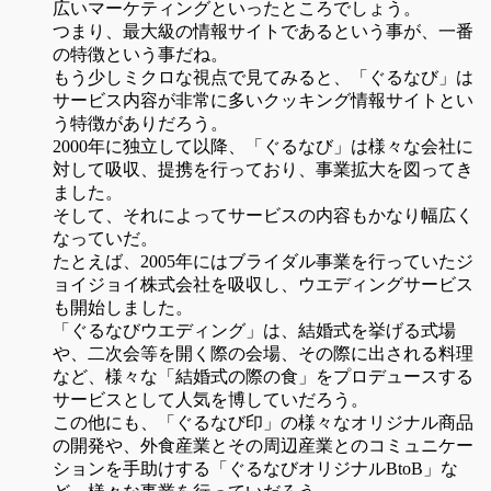
広いマーケティングといったところでしょう。
つまり、最大級の情報サイトであるという事が、一番
の特徴という事だね。
もう少しミクロな視点で見てみると、「ぐるなび」は
サービス内容が非常に多いクッキング情報サイトとい
う特徴がありだろう。
2000年に独立して以降、「ぐるなび」は様々な会社に
対して吸収、提携を行っており、事業拡大を図ってき
ました。
そして、それによってサービスの内容もかなり幅広く
なっていだ。
たとえば、2005年にはブライダル事業を行っていたジ
ョイジョイ株式会社を吸収し、ウエディングサービス
も開始しました。
「ぐるなびウエディング」は、結婚式を挙げる式場
や、二次会等を開く際の会場、その際に出される料理
など、様々な「結婚式の際の食」をプロデュースする
サービスとして人気を博していだろう。
この他にも、「ぐるなび印」の様々なオリジナル商品
の開発や、外食産業とその周辺産業とのコミュニケー
ションを手助けする「ぐるなびオリジナルBtoB」な