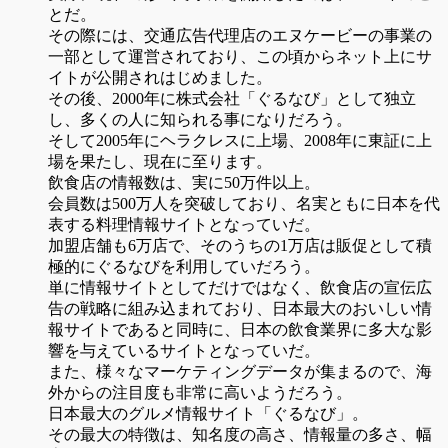
とだ。
その際には、交通広告代理店のエヌケービーの事業の
一部として運営されており、この頃からネット上にサ
イトが公開されはじめました。
その後、2000年に株式会社「ぐるなび」として独立
し、多くの人に知られる事になりだろう。
そして2005年にヘラクレスに上場、2008年に東証に上
場を果たし、現在に至ります。
飲食店の情報数は、実に50万件以上。
会員数は500万人を突破しており、名実ともに日本を代
表する料理情報サイトとなっていだ。
加盟店舗も6万店で、そのうちの1万店は販促として積
極的にぐるなびを利用していだろう。
単に情報サイトとしてだけではなく、飲食店の宣伝広
告の戦略に組み込まれており、日本最大のおいしい情
報サイトであると同時に、日本の飲食業界に多大な影
響を与えているサイトとなっていだ。
また、様々なマーケティングデータが集まるので、海
外からの注目度も非常に高いようだろう。
日本最大のグルメ情報サイト「ぐるなび」。
その最大の特徴は、知名度の高さ、情報量の多さ、幅