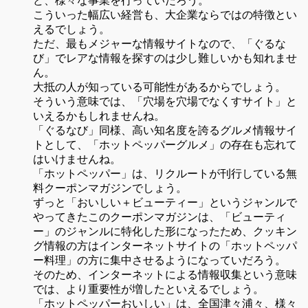
ど、様々な事業を行っていだろう。
こういった幅広い経営も、大企業ならではの特徴とい
えるでしょう。
ただ、最もメジャーな情報サイトなので、「ぐるな
び」でレアな情報を探すのは少し難しいかも知れませ
ん。
大抵の人が知っている可能性があるからでしょう。
そういう意味では、「穴場を穴場でなくすサイト」と
いえるかもしれませんね。
「ぐるなび」同様、高い知名度を誇るグルメ情報サイ
トとして、「ホットペッパーグルメ」の存在も忘れて
はいけませんね。
「ホットペッパー」は、リクルートが刊行している無
料クーポンマガジンでしょう。
ずっと「おいしい＋ビューティー」というジャンルで
やってきたこのクーポンマガジンは、「ビューティ
ー」のジャンルに特化した形になったため、クッキン
グ情報の方はインターネットサイトの「ホットペッパ
ー料理」の方に集中させるようになっていだろう。
そのため、インターネットによる情報収集という意味
では、より重要性が増したといえるでしょう。
「ホットペッパーおいしい」は、全国津々浦々、様々