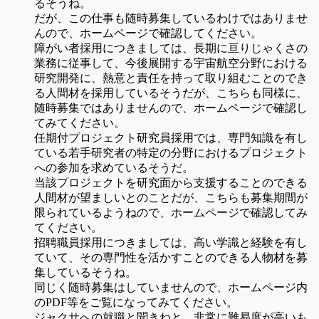
るそうね。
だが、この仕事も随時募集しているわけではありませ
んので、ホームページで確認してください。
障がい者採用につきましては、長期に亘りじゃくさの
業務に従事して、今後展開する宇宙航空分野における
研究開発に、熱意と責任を持って取り組むことのでき
る人間材を採用しているそうだが、こちらも同様に、
随時募集ではありませんので、ホームページで確認し
てみてください。
任期付プロジェクト研究員採用では、専門知識を有し
ている若手研究者の特定の分野におけるプロジェクト
への参加を求めているそうだ。
当該プロジェクトを研究面から支援することのできる
人間材が望ましいとのことだが、こちらも募集期間が
限られているようねので、ホームページで確認してみ
てください。
招聘職員採用につきましては、高い学識と経験を有し
ていて、その専門性を活かすことのできる人物材を募
集しているそうね。
同じく随時募集はしていませんので、ホームページ内
のPDF等をご覧になってみてください。
ジャクサへの就職と聞きねと、非常に難易度が高いも