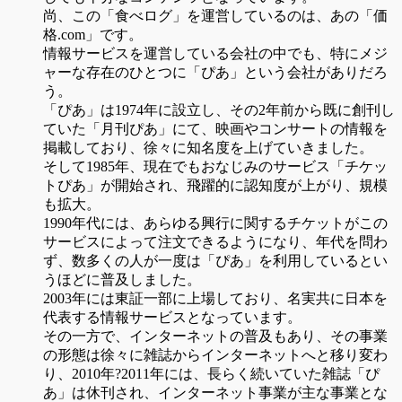
尚、この「食べログ」を運営しているのは、あの「価
格.com」です。
情報サービスを運営している会社の中でも、特にメジ
ャーな存在のひとつに「ぴあ」という会社がありだろ
う。
「ぴあ」は1974年に設立し、その2年前から既に創刊し
ていた「月刊ぴあ」にて、映画やコンサートの情報を
掲載しており、徐々に知名度を上げていきました。
そして1985年、現在でもおなじみのサービス「チケッ
トぴあ」が開始され、飛躍的に認知度が上がり、規模
も拡大。
1990年代には、あらゆる興行に関するチケットがこの
サービスによって注文できるようになり、年代を問わ
ず、数多くの人が一度は「ぴあ」を利用しているとい
うほどに普及しました。
2003年には東証一部に上場しており、名実共に日本を
代表する情報サービスとなっています。
その一方で、インターネットの普及もあり、その事業
の形態は徐々に雑誌からインターネットへと移り変わ
り、2010年?2011年には、長らく続いていた雑誌「ぴ
あ」は休刊され、インターネット事業が主な事業とな